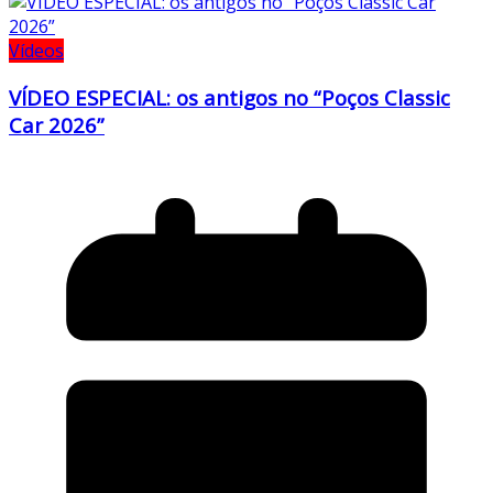
Vídeos
VÍDEO ESPECIAL: os antigos no “Poços Classic
Car 2026”