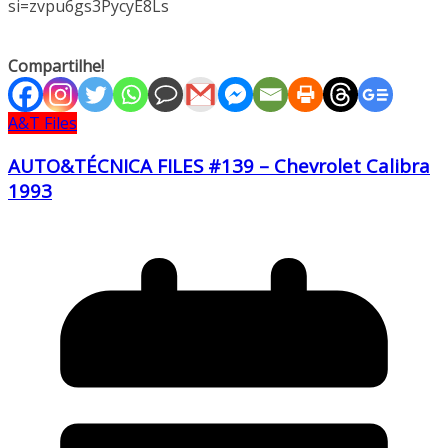
si=zvpu6gs3PycyE8Ls
Compartilhe!
A&T Files
AUTO&TÉCNICA FILES #139 – Chevrolet Calibra
1993