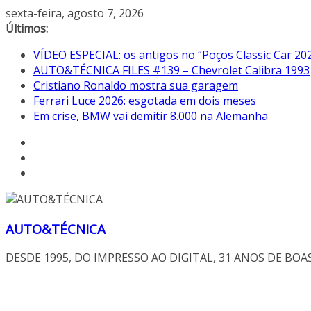
Pular
sexta-feira, agosto 7, 2026
para
Últimos:
o
VÍDEO ESPECIAL: os antigos no “Poços Classic Car 20
conteúdo
AUTO&TÉCNICA FILES #139 – Chevrolet Calibra 1993
Cristiano Ronaldo mostra sua garagem
Ferrari Luce 2026: esgotada em dois meses
Em crise, BMW vai demitir 8.000 na Alemanha
AUTO&TÉCNICA
DESDE 1995, DO IMPRESSO AO DIGITAL, 31 ANOS DE BOA