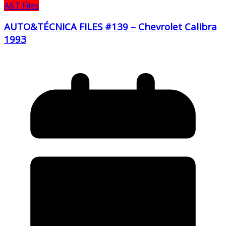
A&T Files
AUTO&TÉCNICA FILES #139 – Chevrolet Calibra
1993