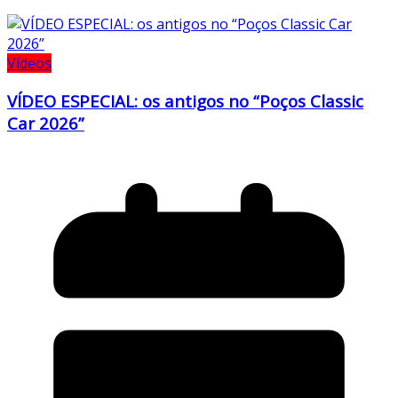
Vídeos
VÍDEO ESPECIAL: os antigos no “Poços Classic
Car 2026”