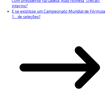
Com presidente na cadeia, Audi nomeia “chefão-
interino”
E se existisse um Campeonato Mundial de Fórmula
1… de seleções?