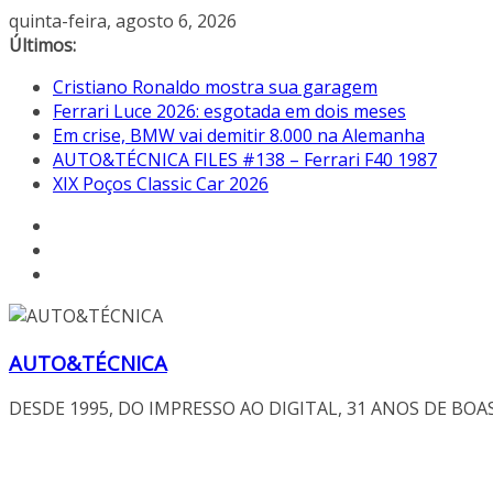
Pular
quinta-feira, agosto 6, 2026
para
Últimos:
o
Cristiano Ronaldo mostra sua garagem
conteúdo
Ferrari Luce 2026: esgotada em dois meses
Em crise, BMW vai demitir 8.000 na Alemanha
AUTO&TÉCNICA FILES #138 – Ferrari F40 1987
XIX Poços Classic Car 2026
AUTO&TÉCNICA
DESDE 1995, DO IMPRESSO AO DIGITAL, 31 ANOS DE BOA