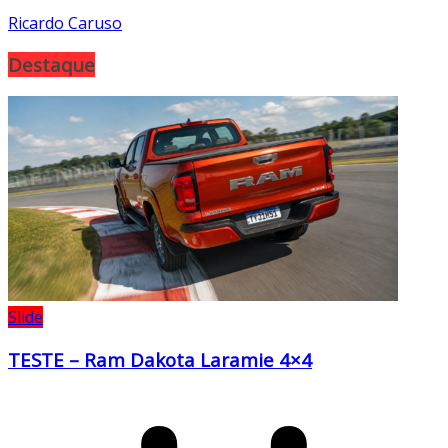
Ricardo Caruso
Destaque
Slide
TESTE – Ram Dakota Laramie 4×4