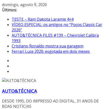
Pular
domingo, agosto 9, 2026
para
Últimos:
o
TESTE – Ram Dakota Laramie 4×4
conteúdo
VÍDEO ESPECIAL: os antigos no “Poços Classic Car
2026”
AUTO&TÉCNICA FILES #139 – Chevrolet Calibra
1993
Cristiano Ronaldo mostra sua garagem
Ferrari Luce 2026: esgotada em dois meses
AUTO&TÉCNICA
DESDE 1995, DO IMPRESSO AO DIGITAL, 31 ANOS DE
BOAS NOTÍCIAS