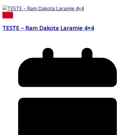
Slide
TESTE – Ram Dakota Laramie 4×4