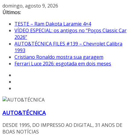
Pular
domingo, agosto 9, 2026
para
Últimos:
o
TESTE – Ram Dakota Laramie 4×4
conteúdo
VÍDEO ESPECIAL: os antigos no “Poços Classic Car
2026”
AUTO&TÉCNICA FILES #139 – Chevrolet Calibra
1993
Cristiano Ronaldo mostra sua garagem
Ferrari Luce 2026: esgotada em dois meses
AUTO&TÉCNICA
DESDE 1995, DO IMPRESSO AO DIGITAL, 31 ANOS DE
BOAS NOTÍCIAS