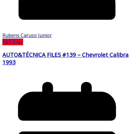
Rubens Caruso Junior
A&T Files
AUTO&TÉCNICA FILES #139 – Chevrolet Calibra
1993