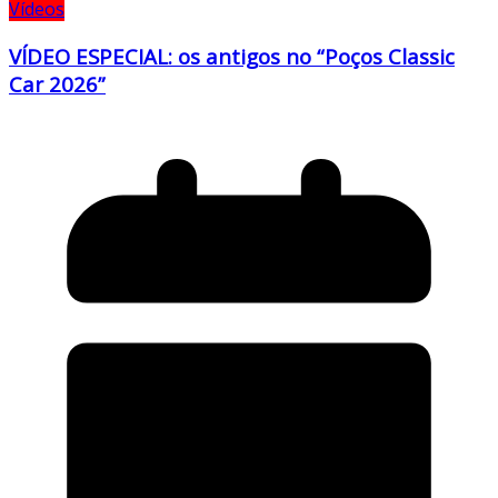
Vídeos
VÍDEO ESPECIAL: os antigos no “Poços Classic
Car 2026”