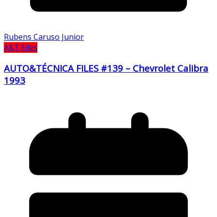
Rubens Caruso Junior
A&T Files
AUTO&TÉCNICA FILES #139 – Chevrolet Calibra
1993