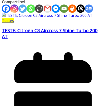
Compartilhe!
Testes
TESTE: Citroën C3 Aircross 7 Shine Turbo 200
AT