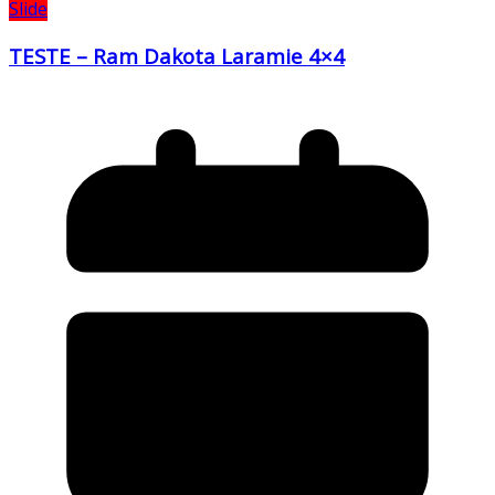
Slide
TESTE – Ram Dakota Laramie 4×4