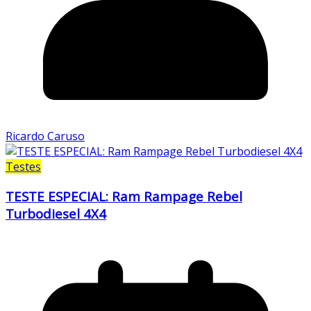
Ricardo Caruso
Testes
TESTE ESPECIAL: Ram Rampage Rebel
Turbodiesel 4X4