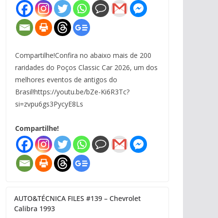
Compartilhe!Confira no abaixo mais de 200
raridades do Poços Classic Car 2026, um dos
melhores eventos de antigos do
Brasil!https://youtu.be/bZe-Ki6R3Tc?
si=zvpu6gs3PycyE8Ls
Compartilhe!
AUTO&TÉCNICA FILES #139 – Chevrolet
Calibra 1993