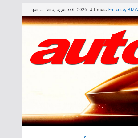
Pular
Últimos:
Em crise, BMW
quinta-feira, agosto 6, 2026
para
ESPECIAL: VÍ
AUTO&TÉCNICA 
o
Cristiano Ron
conteúdo
Ferrari Luce 2