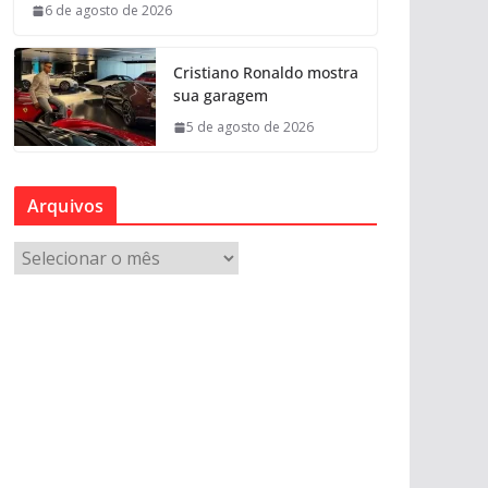
6 de agosto de 2026
Cristiano Ronaldo mostra
sua garagem
5 de agosto de 2026
Arquivos
A
r
q
u
i
v
o
s