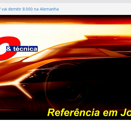
 vai demitir 8.000 na Alemanha
DEO DO POÇOS CLASSIC CAR 2026
FILES #139 – Chevrolet Calibra 1993
aldo mostra sua garagem
026: esgotada em dois meses