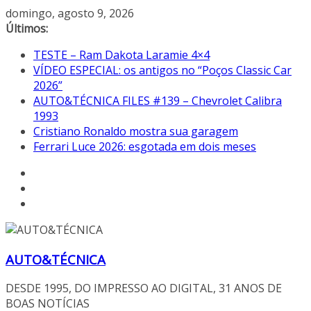
Pular
domingo, agosto 9, 2026
para
Últimos:
o
TESTE – Ram Dakota Laramie 4×4
conteúdo
VÍDEO ESPECIAL: os antigos no “Poços Classic Car
2026”
AUTO&TÉCNICA FILES #139 – Chevrolet Calibra
1993
Cristiano Ronaldo mostra sua garagem
Ferrari Luce 2026: esgotada em dois meses
AUTO&TÉCNICA
DESDE 1995, DO IMPRESSO AO DIGITAL, 31 ANOS DE
BOAS NOTÍCIAS