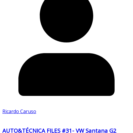
Ricardo Caruso
AUTO&TÉCNICA FILES #31- VW Santana G2