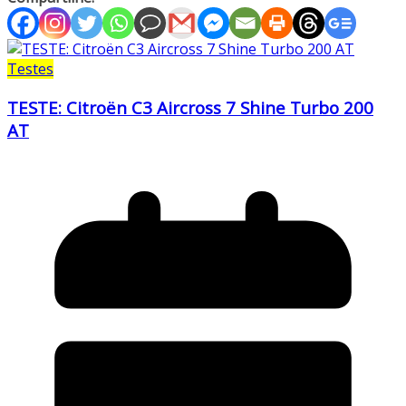
Testes
TESTE: Citroën C3 Aircross 7 Shine Turbo 200
AT