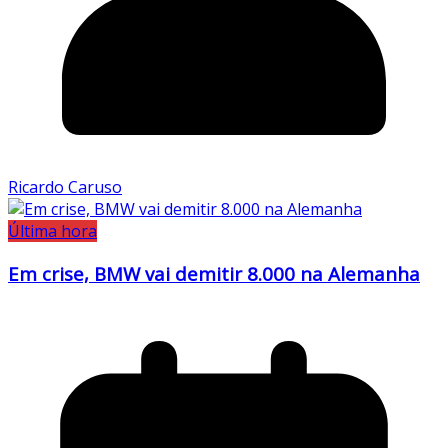
Ricardo Caruso
Última hora
Em crise, BMW vai demitir 8.000 na Alemanha