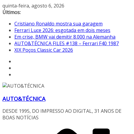
Pular
quinta-feira, agosto 6, 2026
para
Últimos:
o
Cristiano Ronaldo mostra sua garagem
conteúdo
Ferrari Luce 2026: esgotada em dois meses
Em crise, BMW vai demitir 8.000 na Alemanha
AUTO&TÉCNICA FILES #138 – Ferrari F40 1987
XIX Poços Classic Car 2026
AUTO&TÉCNICA
DESDE 1995, DO IMPRESSO AO DIGITAL, 31 ANOS DE
BOAS NOTÍCIAS