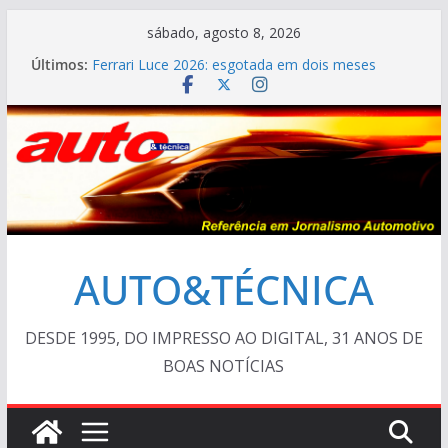
Pular
sábado, agosto 8, 2026
para
Últimos:
Ferrari Luce 2026: esgotada em dois meses
o
TESTE – Ram Dakota Laramie 4×4
VÍDEO ESPECIAL: os antigos no “Poços Classic
conteúdo
Car 2026”
AUTO&TÉCNICA FILES #139 – Chevrolet Calibra
1993
Cristiano Ronaldo mostra sua garagem
AUTO&TÉCNICA
DESDE 1995, DO IMPRESSO AO DIGITAL, 31 ANOS DE
BOAS NOTÍCIAS