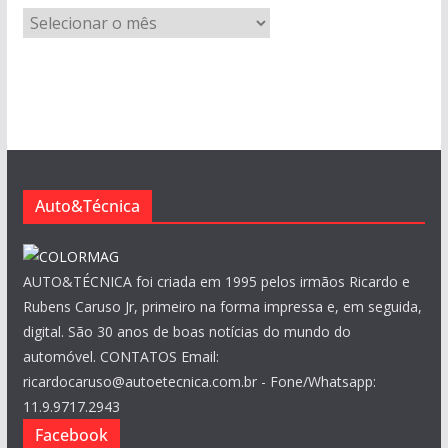
A
r
q
u
i
v
o
s
Auto&Técnica
AUTO&TÉCNICA foi criada em 1995 pelos irmãos Ricardo e
Rubens Caruso Jr, primeiro na forma impressa e, em seguida,
digital. São 30 anos de boas notícias do mundo do
automóvel. CONTATOS Email:
ricardocaruso@autoetecnica.com.br - Fone/Whatsapp:
11.9.9717.2943
Facebook