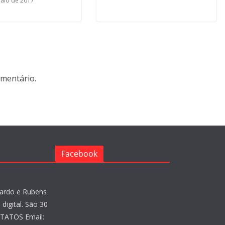
aio de 2017
mentário.
Facebook
ardo e Rubens
digital. São 30
NTATOS Email: