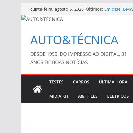
Pular
Últimos:
Em crise, BMW
quinta-feira, agosto 6, 2026
para
ESPECIAL: VÍ
AUTO&TÉCNICA 
o
Cristiano Ron
conteúdo
Ferrari Luce 2
AUTO&TÉCNICA
DESDE 1995, DO IMPRESSO AO DIGITAL, 31
ANOS DE BOAS NOTÍCIAS
TESTES
CARROS
ÚLTIMA HORA
MÍDIA KIT
A&T FILES
ELÉTRICOS