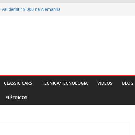
 vai demitir 8.000 na Alemanha
DEO DO POÇOS CLASSIC CAR 2026
FILES #139 – Chevrolet Calibra 1993
aldo mostra sua garagem
026: esgotada em dois meses
CLASSIC CARS
TÉCNICA/TECNOLOGIA
VÍDEOS
BLOG
ELÉTRICOS