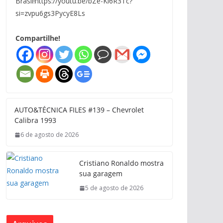
Brasil!https://youtu.be/bZe-Ki6R3Tc?
si=zvpu6gs3PycyE8Ls
Compartilhe!
AUTO&TÉCNICA FILES #139 – Chevrolet
Calibra 1993
6 de agosto de 2026
Cristiano Ronaldo mostra
sua garagem
5 de agosto de 2026