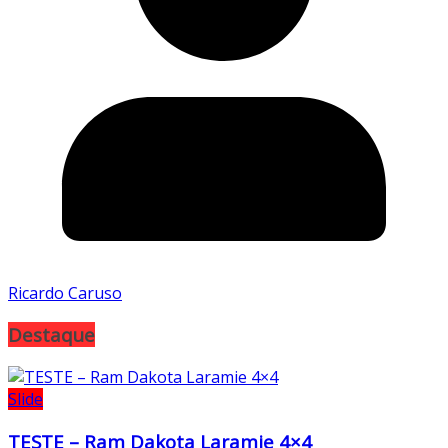
Ricardo Caruso
Destaque
Slide
TESTE – Ram Dakota Laramie 4×4