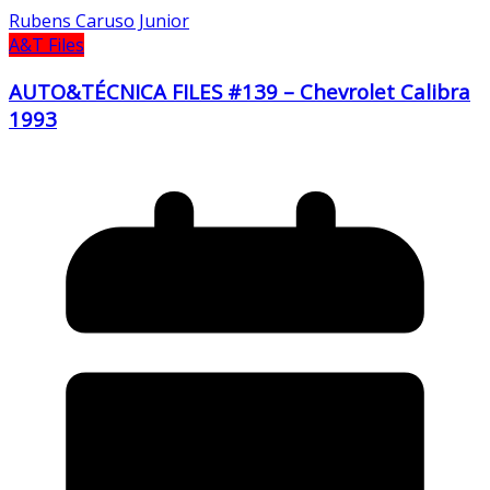
Rubens Caruso Junior
A&T Files
AUTO&TÉCNICA FILES #139 – Chevrolet Calibra
1993