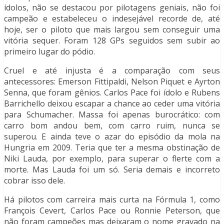
ídolos, não se destacou por pilotagens geniais, não foi
campeão e estabeleceu o indesejável recorde de, até
hoje, ser o piloto que mais largou sem conseguir uma
vitória sequer. Foram 128 GPs seguidos sem subir ao
primeiro lugar do pódio.
Cruel e até injusta é a comparação com seus
antecessores: Emerson Fittipaldi, Nelson Piquet e Ayrton
Senna, que foram gênios. Carlos Pace foi ídolo e Rubens
Barrichello deixou escapar a chance ao ceder uma vitória
para Schumacher. Massa foi apenas burocrático: com
carro bom andou bem, com carro ruim, nunca se
superou. E ainda teve o azar do episódio da mola na
Hungria em 2009. Teria que ter a mesma obstinação de
Niki Lauda, por exemplo, para superar o flerte com a
morte. Mas Lauda foi um só. Seria demais e incorreto
cobrar isso dele.
Há pilotos com carreira mais curta na Fórmula 1, como
François Cevert, Carlos Pace ou Ronnie Peterson, que
não foram campeões mas deixaram o nome gravado na