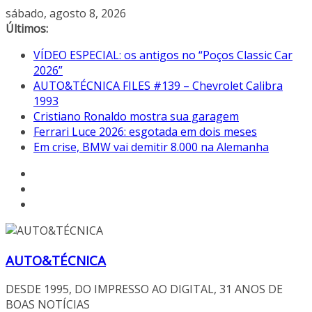
Pular
sábado, agosto 8, 2026
para
Últimos:
o
VÍDEO ESPECIAL: os antigos no “Poços Classic Car
conteúdo
2026”
AUTO&TÉCNICA FILES #139 – Chevrolet Calibra
1993
Cristiano Ronaldo mostra sua garagem
Ferrari Luce 2026: esgotada em dois meses
Em crise, BMW vai demitir 8.000 na Alemanha
AUTO&TÉCNICA
DESDE 1995, DO IMPRESSO AO DIGITAL, 31 ANOS DE
BOAS NOTÍCIAS