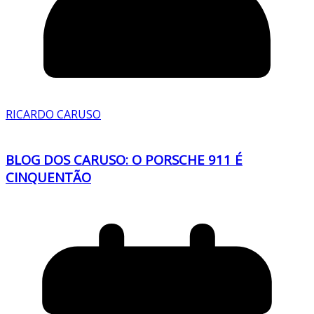
RICARDO CARUSO
BLOG DOS CARUSO: O PORSCHE 911 É
CINQUENTÃO