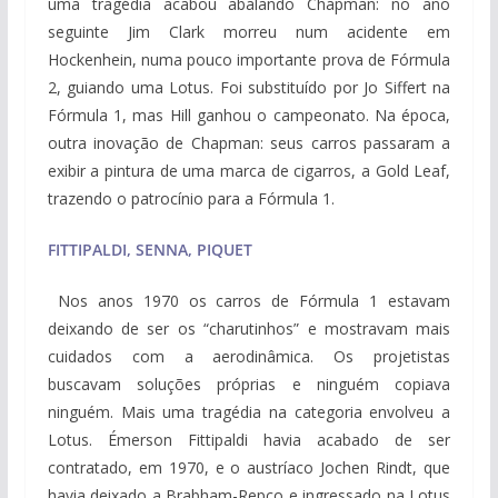
uma tragédia acabou abalando Chapman: no ano
seguinte Jim Clark morreu num acidente em
Hockenhein, numa pouco importante prova de Fórmula
2, guiando uma Lotus. Foi substituído por Jo Siffert na
Fórmula 1, mas Hill ganhou o campeonato. Na época,
outra inovação de Chapman: seus carros passaram a
exibir a pintura de uma marca de cigarros, a Gold Leaf,
trazendo o patrocínio para a Fórmula 1.
FITTIPALDI, SENNA, PIQUET
Nos anos 1970 os carros de Fórmula 1 estavam
deixando de ser os “charutinhos” e mostravam mais
cuidados com a aerodinâmica. Os projetistas
buscavam soluções próprias e ninguém copiava
ninguém. Mais uma tragédia na categoria envolveu a
Lotus. Émerson Fittipaldi havia acabado de ser
contratado, em 1970, e o austríaco Jochen Rindt, que
havia deixado a Brabham-Repco e ingressado na Lotus