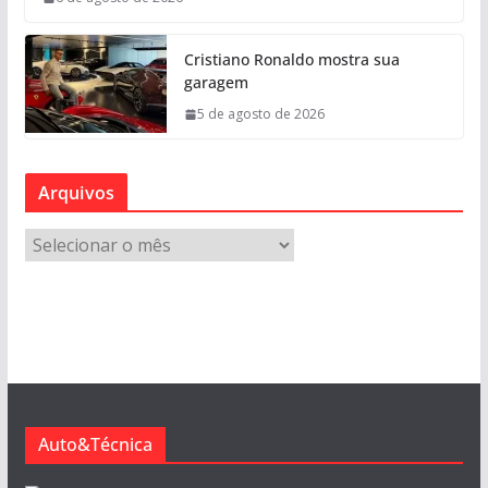
Cristiano Ronaldo mostra sua
garagem
5 de agosto de 2026
Arquivos
A
r
q
u
i
v
o
s
Auto&Técnica