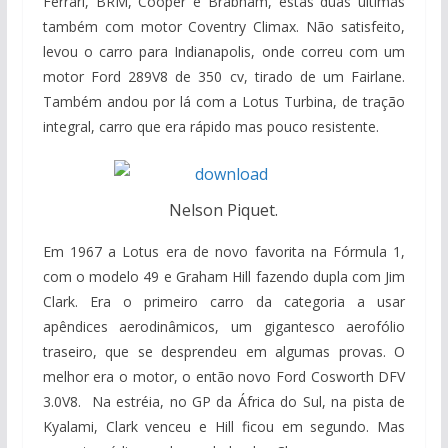
Ferrari, BRM, Cooper e Brabham, estas duas últimas
também com motor Coventry Climax. Não satisfeito,
levou o carro para Indianapolis, onde correu com um
motor Ford 289V8 de 350 cv, tirado de um Fairlane.
Também andou por lá com a Lotus Turbina, de tração
integral, carro que era rápido mas pouco resistente.
Nelson Piquet.
Em 1967 a Lotus era de novo favorita na Fórmula 1,
com o modelo 49 e Graham Hill fazendo dupla com Jim
Clark. Era o primeiro carro da categoria a usar
apêndices aerodinâmicos, um gigantesco aerofólio
traseiro, que se desprendeu em algumas provas. O
melhor era o motor, o então novo Ford Cosworth DFV
3.0V8. Na estréia, no GP da África do Sul, na pista de
Kyalami, Clark venceu e Hill ficou em segundo. Mas