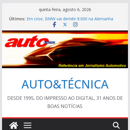
Pular
quinta-feira, agosto 6, 2026
para
Últimos:
Em crise, BMW vai demitir 8.000 na Alemanha
o
VÍDEO ESPECIAL: os antigos no “Poços Classic
Car 2026”
conteúdo
AUTO&TÉCNICA FILES #139 – Chevrolet Calibra
1993
Cristiano Ronaldo mostra sua garagem
Ferrari Luce 2026: esgotada em dois meses
AUTO&TÉCNICA
DESDE 1995, DO IMPRESSO AO DIGITAL, 31 ANOS DE
BOAS NOTÍCIAS