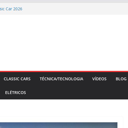
sic Car 2026
aldo mostra sua garagem
026: esgotada em dois meses
 vai demitir 8.000 na Alemanha
FILES #138 – Ferrari F40 1987
CLASSIC CARS
TÉCNICA/TECNOLOGIA
VÍDEOS
BLOG
ELÉTRICOS