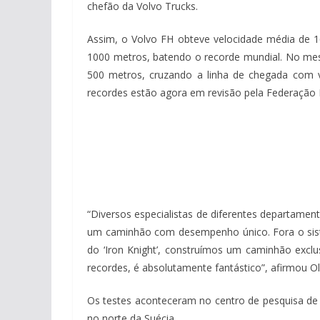
chefão da Volvo Trucks.
Assim, o Volvo FH obteve velocidade média de 
1000 metros, batendo o recorde mundial. No mes
500 metros, cruzando a linha de chegada com 
recordes estão agora em revisão pela Federação I
“Diversos especialistas de diferentes departame
um caminhão com desempenho único. Fora o sist
do ‘Iron Knight’, construímos um caminhão excl
recordes, é absolutamente fantástico”, afirmou O
Os testes aconteceram no centro de pesquisa de S
no norte da Suécia.