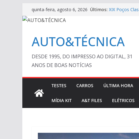
Pular
Últimos:
XIX Poços Clas
quinta-feira, agosto 6, 2026
para
Cristiano Ron
Ferrari Luce 2
o
Em crise, BMW
conteúdo
AUTO&TÉCNICA 
AUTO&TÉCNICA
DESDE 1995, DO IMPRESSO AO DIGITAL, 31
ANOS DE BOAS NOTÍCIAS
TESTES
CARROS
ÚLTIMA HORA
MÍDIA KIT
A&T FILES
ELÉTRICOS