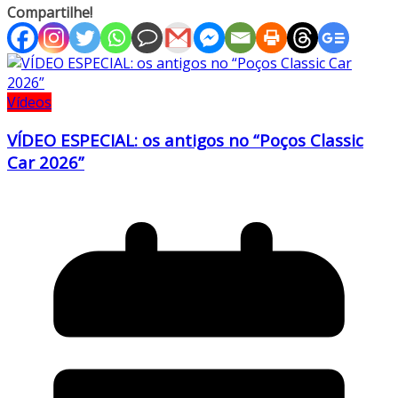
Compartilhe!
Vídeos
VÍDEO ESPECIAL: os antigos no “Poços Classic
Car 2026”