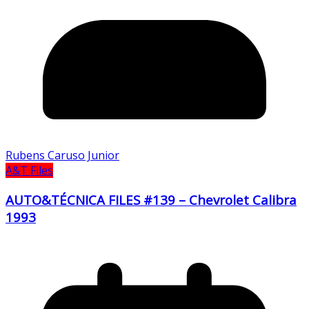
Rubens Caruso Junior
A&T Files
AUTO&TÉCNICA FILES #139 – Chevrolet Calibra
1993