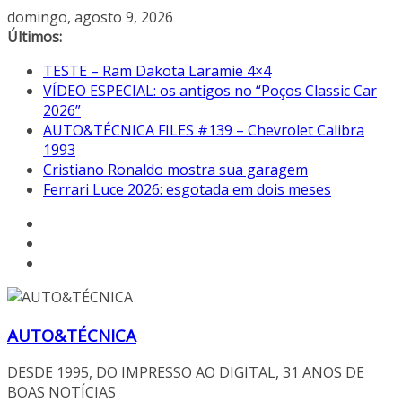
Pular
domingo, agosto 9, 2026
para
Últimos:
o
TESTE – Ram Dakota Laramie 4×4
conteúdo
VÍDEO ESPECIAL: os antigos no “Poços Classic Car
2026”
AUTO&TÉCNICA FILES #139 – Chevrolet Calibra
1993
Cristiano Ronaldo mostra sua garagem
Ferrari Luce 2026: esgotada em dois meses
AUTO&TÉCNICA
DESDE 1995, DO IMPRESSO AO DIGITAL, 31 ANOS DE
BOAS NOTÍCIAS