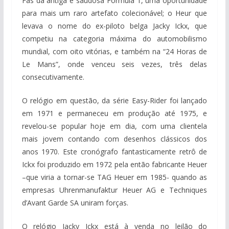
Fãs da antiga e saudosa Fórmula 1, uma oportunidade
para mais um raro artefato colecionável; o Heur que
levava o nome do ex-piloto belga Jacky Ickx, que
competiu na categoria máxima do automobilismo
mundial, com oito vitórias, e também na “24 Horas de
Le Mans”, onde venceu seis vezes, três delas
consecutivamente.
O relógio em questão, da série Easy-Rider foi lançado
em 1971 e permaneceu em produção até 1975, e
revelou-se popular hoje em dia, com uma clientela
mais jovem contando com desenhos clássicos dos
anos 1970. Este cronógrafo fantasticamente retrô de
Ickx foi produzido em 1972 pela então fabricante Heuer
–que viria a tornar-se TAG Heuer em 1985- quando as
empresas Uhrenmanufaktur Heuer AG e Techniques
d’Avant Garde SA uniram forças.
O relógio Jacky Ickx está à venda no leilão do