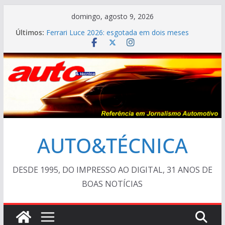
Pular
domingo, agosto 9, 2026
para
Últimos:
Ferrari Luce 2026: esgotada em dois meses
o
TESTE – Ram Dakota Laramie 4×4
VÍDEO ESPECIAL: os antigos no “Poços Classic
conteúdo
Car 2026”
AUTO&TÉCNICA FILES #139 – Chevrolet Calibra
1993
Cristiano Ronaldo mostra sua garagem
AUTO&TÉCNICA
DESDE 1995, DO IMPRESSO AO DIGITAL, 31 ANOS DE
BOAS NOTÍCIAS