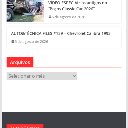
VÍDEO ESPECIAL: os antigos no
“Poços Classic Car 2026”
6 de agosto de 2026
AUTO&TÉCNICA FILES #139 – Chevrolet Calibra 1993
6 de agosto de 2026
Arquivos
A
r
q
u
i
v
o
s