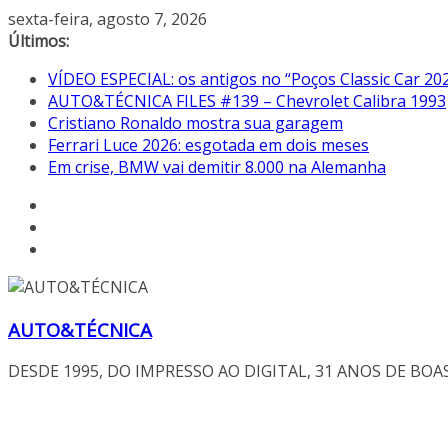
Pular
sexta-feira, agosto 7, 2026
para
Últimos:
o
VÍDEO ESPECIAL: os antigos no “Poços Classic Car 20
conteúdo
AUTO&TÉCNICA FILES #139 – Chevrolet Calibra 1993
Cristiano Ronaldo mostra sua garagem
Ferrari Luce 2026: esgotada em dois meses
Em crise, BMW vai demitir 8.000 na Alemanha
AUTO&TÉCNICA
DESDE 1995, DO IMPRESSO AO DIGITAL, 31 ANOS DE BOA